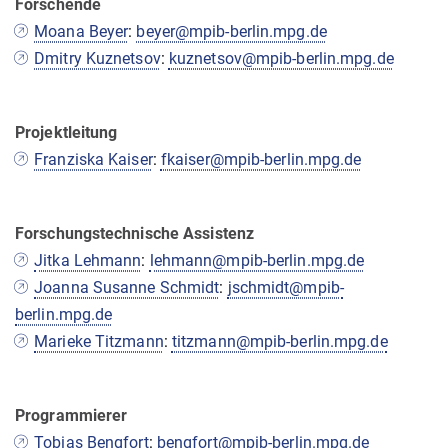
Forschende
Moana Beyer
:
beyer@mpib-berlin.mpg.de
Dmitry Kuznetsov
:
kuznetsov@mpib-berlin.mpg.de
Projektleitung
Franziska Kaiser
:
fkaiser@mpib-berlin.mpg.de
Forschungstechnische Assistenz
Jitka Lehmann
:
lehmann@mpib-berlin.mpg.de
Joanna Susanne Schmidt
:
jschmidt@mpib-
berlin.mpg.de
Marieke Titzmann
:
titzmann@mpib-berlin.mpg.de
Programmierer
Tobias Bengfort
:
bengfort@mpib-berlin.mpg.de